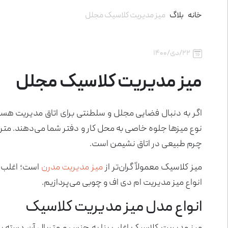
مبلمان صفحه ای
خانه
بلاگ
میز مدیریت کلاسیک مجلل
کسلا
نیم ست اداری
صندلی مدیریت
پارتیشن تکجداره
ابوت
میز 
صندل
پارت
۲۲/دی/۱۴۰۰
ماسکانی
اتاق سکوت
میز کنفرانس
کانتر
سینت
پارت
میز مدیریت کلاسیک مجلل
میز جلو مبلی
اگر به دنبال فضایی مجلل و سلطنتی برای اتاق مدیریت هست
نوع میزها جلوه خاصی به محل کار و دفتر شما می‌دهند. متر
چرم طبیعی در اتاق نشیمن است.
میز کلاسیک معمولاً گران‌تر از
میز مدیریت مدرن
است؛ اغلب به
انواع میز مدیریت ام دی اف و چوبی می‌پردازیم.
انواع مدل میز مدیریت کلاسیک