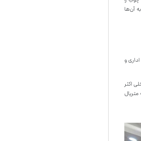
چوب را
 آن‌ها
اداری و
لی اکثر
 متریال