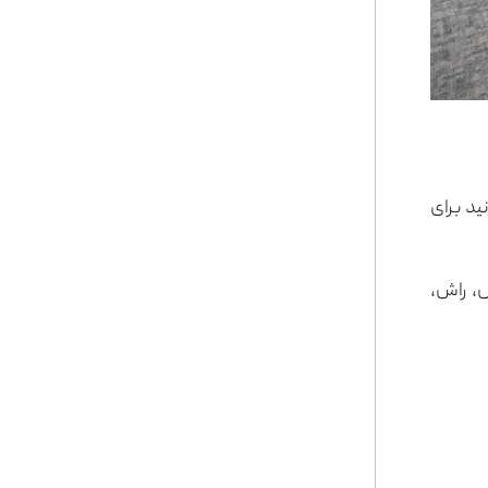
ید برای
س، راش،