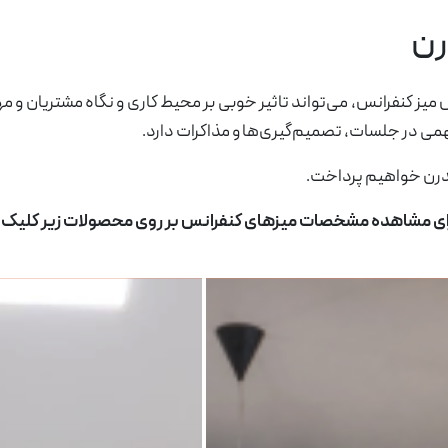
رن
مبلمان اداری ایتالیایی
مبل و صندلی
ز کنفرانس، می‌تواند تاثیر خوبی بر محیط کاری و نگاه مشتریان و مه
 آفیس
مدیریت
ی اداری
یشن اداری دکوراتیو
درب اداری
صندلی انتظار
میز کارشناسی
یونیورسال سلکتا
می در جلسات، تصمیم‌گیری‌ها و مذاکرات دارد.
یکا
یشن اداری دوجداره
لوکسی
بوفه اداری
مدرن خواهیم پرداخت.
ای مشاهده مشخصات میزهای کنفرانس بر روی محصولات زیر کلیک ن
کنفرانس فرا
میز کنفرانس الحاقی