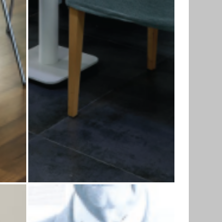
میز کنفرانس آرتو
میز 