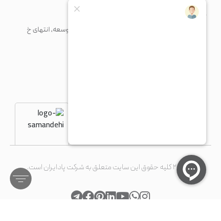
کارخانه
شهرک صنعتی پرند، خیابان فن آوری جنوبی، میدان توسعه، انتهای خ
مریم، پلاک 1
+98 21 56 41 92 13
fty@paadiran.com
شنبه - چهارشنبه
8:30 - 17
©۲۰۲۶ کلیه حقوق این سایت متعلق به شرکت پادایران است.