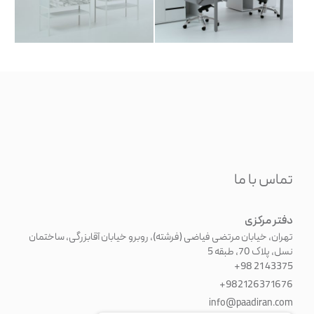
تماس با ما
دفتر مرکزی
تهران، خیابان مرتضی فیاضی (فرشته)، روبرو خیابان آقابزرگی، ساختمان
نسل، پلاک 70، طبقه 5
+98 21 43375
+982126371676
info@paadiran.com