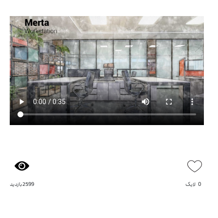
0
لایک
2599 بازدید
میز کارگروهی آرکا
میز کارگروهی آسو