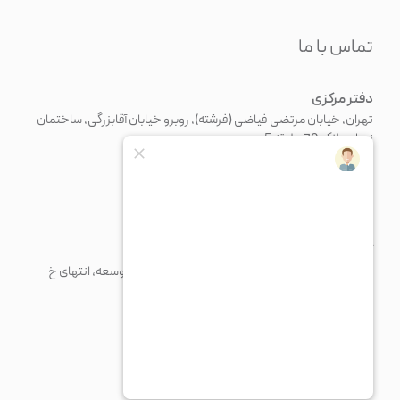
تماس با ما
دفتر مرکزی
تهران، خیابان مرتضی فیاضی (فرشته)، روبرو خیابان آقابزرگی، ساختمان
نسل، پلاک 70، طبقه 5
+98 21 43375
+982126371676
info@paadiran.com
کارخانه
شهرک صنعتی پرند، خیابان فن آوری جنوبی، میدان توسعه، انتهای خ
مریم، پلاک 1
+98 21 56 41 92 13
fty@paadiran.com