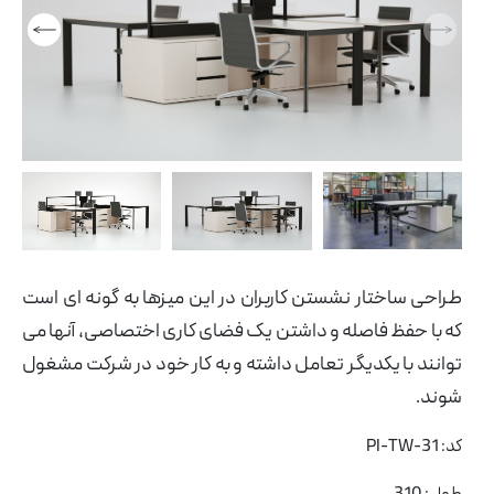
مبلمان صفحه ای
ان
ه
مبلمان اداری ایتالیایی
و
مبل و صندلی
ی
پارتیشن اداری
شن
طراحی ساختار نشستن کاربران در این میزها به گونه ای است
که با حفظ فاصله و داشتن یک فضای کاری اختصاصی، آنها می
توانند با یکدیگر تعامل داشته و به کار خود در شرکت مشغول
شوند.
کد: PI-TW-31