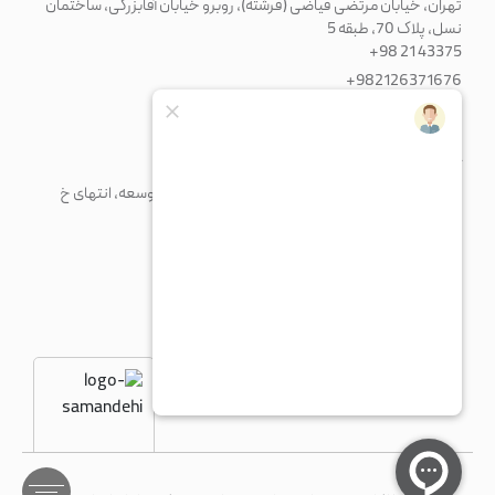
تهران، خیابان مرتضی فیاضی (فرشته)، روبرو خیابان آقابزرگی، ساختمان
نسل، پلاک 70، طبقه 5
+98 21 43375
+982126371676
info@paadiran.com
کارخانه
شهرک صنعتی پرند، خیابان فن آوری جنوبی، میدان توسعه، انتهای خ
مریم، پلاک 1
+98 21 56 41 92 13
fty@paadiran.com
شنبه - چهارشنبه
8:30 - 17