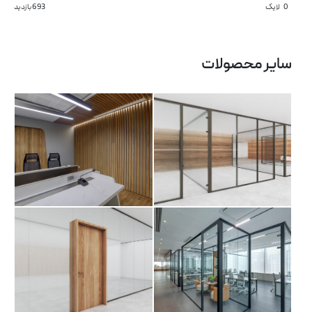
0
لایک
693 بازدید
طراحی‌های داخلی
کاتالوگ
پارتیشن دوجداره دی
دیوارکوب
درباره ما
تماس با ما
سایر محصولات
پارتیشن تکجداره مونو
درب
پارتیشن دوجداره
پارتیشن دوجداره
اسلیم
لیماک