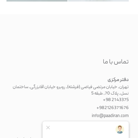
تماس با ما
دفتر مرکزی
تهران، خیابان مرتضی فیاضی (فرشته)، روبرو خیابان آقابزرگی، ساختمان
نسل، پلاک 70، طبقه 5
+98 21 43375
+982126371676
info@paadiran.com
کارخانه