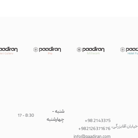
شنبه -
8:30 - 17
چهارشنبه
+98 21 43375
یابان آقابزرگی،
+982126371676
info@paadiran.com