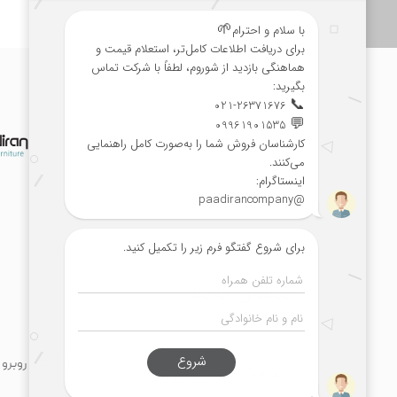
تماس با ما
تهران، خیابان مرتضی فیاضی (فرشته)، روبرو خ
دفتر مرکزی
ساختمان نسل، پلاک 70، طبقه 5