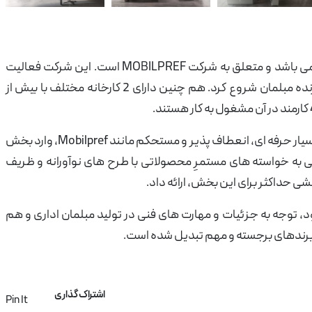
آرشیو مقالات
پروژه ها
طراحی‌های داخلی
می باشد و متعلق به شرکت MOBILPREF است. این شرکت فعالیت
کاتالوگ
درباره ما
خود را از سال 1982 و در زمینه تولید اجزای سازنده مبلمان شروع کرد. هم چنین دارای 2 کارخانه مختلف با بیش از
تماس با ما
در سال 2008، About office با تكیه به شركتی بسیار حرفه ای، انعطاف پذیر و مستحكم مانند Mobilpref، وارد بخش
یی به خواسته های مستمرِ محصولاتی با طرح های نوآورانه و ظریف
شی حداکثر برای این بخش، ارائه داد.
، توجه به جزئیات و مهارت های فنی در تولید مبلمان اداری و هم
 برندهای برجسته و مهم تبدیل شده است.
اشتراک گذاری
Pin It