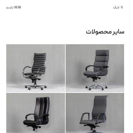
0
لایک
1838 بازدید
صندلی مدیریتی AM
صندلی مدیریتی AR
101
102
سایر محصولات
صندلی مدیریتی LI
صندلی مدیریتی AM
101
102
آرشیو مقالات
پروژه ها
طراحی‌های داخلی
کاتالوگ
صندلی اداری AR 105
صندلی اداری DA 104
درباره ما
تماس با ما