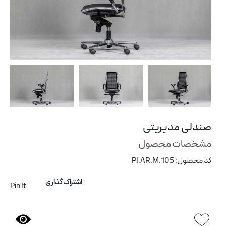
و
مبل و صندلی
ی
پارتیشن اداری
شن
صندلی مدیریتی
مشخصات محصول
کد محصول: PI.AR.M.105
اشتراک گذاری
Pin It