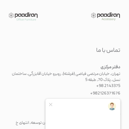
تماس با ما
دفتر مرکزی
تهران، خیابان مرتضی فیاضی (فرشته)، روبرو خیابان آقابزرگی، ساختمان
نسل، پلاک 70، طبقه 5
+98 21 43375
+982126371676
info@paadiran.com
کارخانه
شهرک صنعتی پرند، خیابان فن آوری جنوبی، میدان توسعه، انتهای خ
مریم، پلاک 1