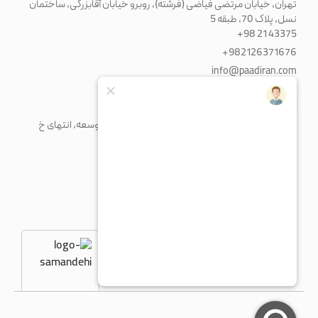
تهران، خیابان مرتضی فیاضی (فرشته)، روبرو خیابان آقابزرگی، ساختمان
نسل، پلاک 70، طبقه 5
+98 21 43375
+982126371676
info@paadiran.com
کارخانه
شهرک صنعتی پرند، خیابان فن آوری جنوبی، میدان توسعه، انتهای خ
مریم، پلاک 1
+98 21 56 41 92 13
fty@paadiran.com
شنبه - چهارشنبه
8:30 - 17