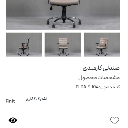
ی
پارتیشن اداری
شن
صندلی کارمندی
مشخصات محصول
کد محصول: PI.DA.E.104
اشتراک گذاری
Pin It