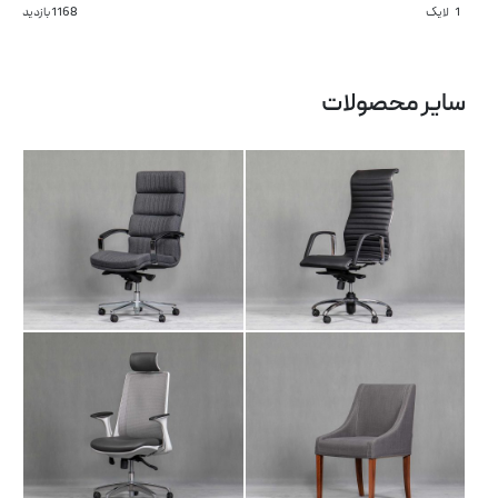
1
لایک
1168 بازدید
صندلی مدیریتی AM
صندلی مدیریتی LI 101
102
سایر محصولات
صندلی مدیریتی LI
آرشیو مقالات
صندلی انتظار IT 101
103
پروژه ها
طراحی‌های داخلی
کاتالوگ
درباره ما
تماس با ما
صندلی مدیریتی AR
صندلی انتظار IT 102
104