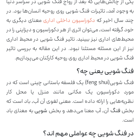
یکی از چالش‌هایی که بعد از رواج فنگ شویی در سراسر دنیا
به وجود آمد، تاثیرات فنگ شویی روی روحیه انسان‌ها بود. در
چند سال اخیر که
دکوراسیون داخلی اداری
معنای دیگری به
خود گرفته است، می‌توان اثری از هر دکوراسیون و دیزاینی را در
آرشیو مقالات
محیط‌های اداری نیز ببینید. تاثیر فنگ شویی در محیط اداری
پروژه ها
طراحی‌های داخلی
نیز از این مسئله مستثنا نبود. در این مقاله به بررسی تاثیر
کاتالوگ
فنگ شویی در محیط اداری روی روحیه کارکنان می‌پردازیم.
درباره ما
تماس با ما
فنگ شویی یعنی چه؟
فنگ شویی(feng shui) یک فلسفه باستانی چینی است که در
مورد دکوراسیون یک مکانی مانند منزل یا محل کار
نظریه‌هایی را ارائه داده است. معنی لغوی آن آب، باد است که
بخش
فنگ
آن، آب معنا می‌دهد و بخش
شویی
به معنای باد
است.
در فنگ شویی چه عواملی مهم اند؟