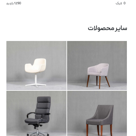
0
لایک
1290 بازدید
صندلی انتظار NA 103
صندلی انتظار IT 110
سایر محصولات
صندلی مدیریتی AM
آرشیو مقالات
صندلی انتظار IT 101
102
پروژه ها
طراحی‌های داخلی
کاتالوگ
درباره ما
تماس با ما
صندلی مدیریتی LI
صندلی انتظار NA 104
103