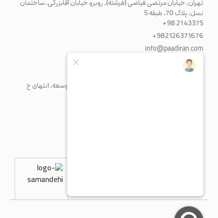
تهران، خیابان مرتضی فیاضی (فرشته)، روبرو خیابان آقابزرگی، ساختمان
نسل، پلاک 70، طبقه 5
+98 21 43375
+982126371676
info@paadiran.com
کارخانه
شهرک صنعتی پرند، خیابان فن آوری جنوبی، میدان توسعه، انتهای خ
مریم، پلاک 1
+98 21 56 41 92 13
fty@paadiran.com
شنبه - چهارشنبه
8:30 - 17