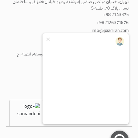
تهران، خیابان مرتضی فیاضی (فرشته)، روبرو خیابان آقابزرگی، ساختمان
نسل، پلاک 70، طبقه 5
+98 21 43375
+982126371676
info@paadiran.com
کارخانه
شهرک صنعتی پرند، خیابان فن آوری جنوبی، میدان توسعه، انتهای خ
مریم، پلاک 1
+98 21 56 41 92 13
fty@paadiran.com
شنبه - چهارشنبه
8:30 - 17