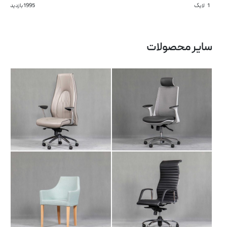
1
لایک
1995 بازدید
صندلی مدیریتی LI
صندلی مدیریتی DA
102
103
سایر محصولات
آرشیو مقالات
صندلی مدیریتی LI 101
صندلی انتظار IT 103
پروژه ها
طراحی‌های داخلی
کاتالوگ
درباره ما
تماس با ما
صندلی مدیریتی AM
صندلی مدیریتی AR
102
101