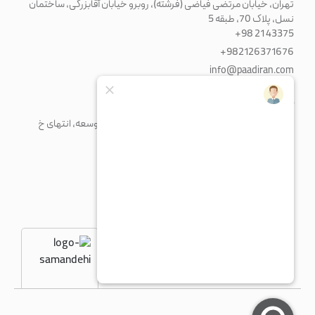
تهران، خیابان مرتضی فیاضی (فرشته)، روبرو خیابان آقابزرگی، ساختمان
نسل، پلاک 70، طبقه 5
+98 21 43375
+982126371676
info@paadiran.com
کارخانه
شهرک صنعتی پرند، خیابان فن آوری جنوبی، میدان توسعه، انتهای خ
مریم، پلاک 1
+98 21 56 41 92 13
fty@paadiran.com
شنبه - چهارشنبه
8:30 - 17