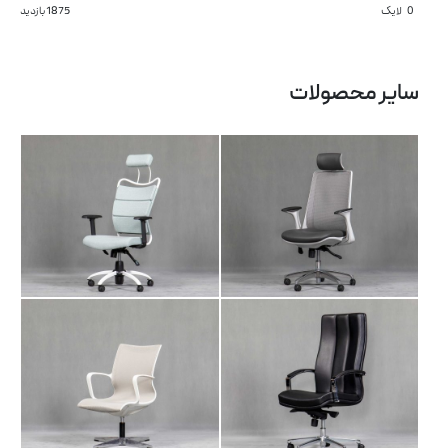
0
لایک
1875 بازدید
صندلی مدیریتی LI
صندلی مدیریتی AM
104 M1
103
سایر محصولات
صندلی مدیریتی AM
آرشیو مقالات
صندلی انتظار AR 106
101
پروژه ها
طراحی‌های داخلی
کاتالوگ
درباره ما
تماس با ما
صندلی مدیریتی AM
صندلی مدیریتی DA
102
104 M2