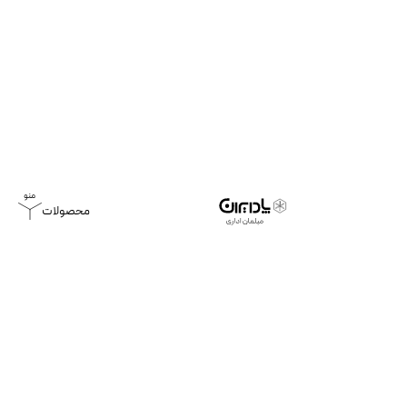
محصولات
خانه
پروژه ها
بانک کارآفرین | 1400
بانک کارآفرین | 1400