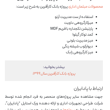
محصولات مبلمان اداری
پروژه بانک کارآفرین به شرح زیر است:
آرشیو مقالات
پروژه ها
استفاده از ست مدیریت آرتو
طراحی‌های داخلی
میزکارگروهی داویت
کاتالوگ
پارتیشن تکجداره با فریم MDF
درباره ما
کمد توکار گیلوا
تماس با ما
میز مدیریت بلونی
دیوارکوب
شیشه رنگی
میز کارگروهی
زابک
بیشتر بخوانید:
پروژه بانک کارآفرین سال ۱۳۹۹
ارتباط با پادایران
جهت مشاهده سایر پروژه‌های منحصر به فرد انجام شده توسط
شرکت طراحی تجهیزات اداری و ارائه دهنده ورک استایل “پادایران”،