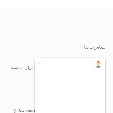
تماس با ما
دفتر مرکزی
تهران، خیابان مرتضی فیاضی (فرشته)، روبرو خیابان آقابزرگی، ساختمان
نسل، پلاک 70، طبقه 5
+98 21 43375
+982126371676
info@paadiran.com
کارخانه
شهرک صنعتی پرند، خیابان فن آوری جنوبی، میدان توسعه، انتهای خ