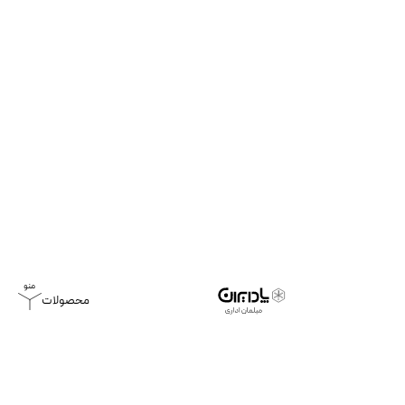
محصولات
خانه
بلاگ
دانستنی‌های میز تلویزیون اداری توکار دیواری