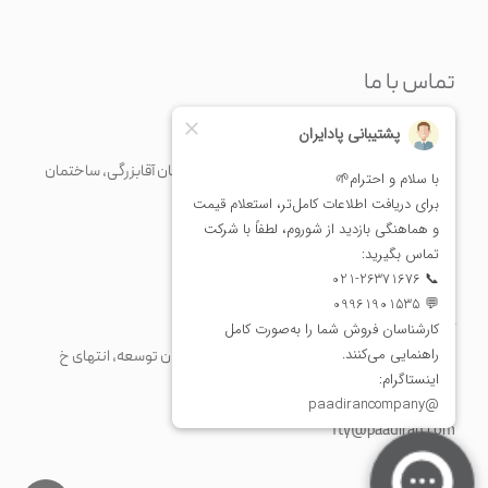
تماس با ما
دفتر مرکزی
تهران، خیابان مرتضی فیاضی (فرشته)، روبرو خیابان آقابزرگی، ساختمان
نسل، پلاک 70، طبقه 5
+98 21 43375
+982126371676
info@paadiran.com
کارخانه
شهرک صنعتی پرند، خیابان فن آوری جنوبی، میدان توسعه، انتهای خ
مریم، پلاک 1
+98 21 56 41 92 13
fty@paadiran.com