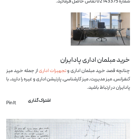
شماره 02143375 تماس حاصل فرمائید.
خرید مبلمان اداری پادایران
آرشیو مقالات
پروژه ها
چنانچه قصد خرید مبلمان اداری و
تجهیزات اداری
از جمله خرید میز
طراحی‌های داخلی
کنفرانس، میز مدیریت، میز کارشناسی، پارتیشن اداری و غیره را دارید، با
کاتالوگ
پادایران در ارتباط باشید.
درباره ما
تماس با ما
اشتراک گذاری
Pin It