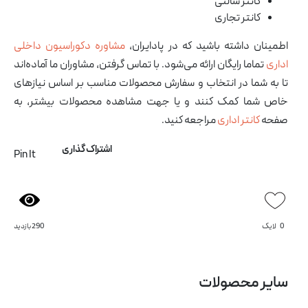
کانتر سالنی
کانتر تجاری
اطمینان داشته باشید که در پادایران،
مشاوره دکوراسیون داخلی
اداری
تماما رایگان ارائه می‌شود. با تماس گرفتن، مشاوران ما آماده‌اند
تا به شما در انتخاب و سفارش محصولات مناسب بر اساس نیازهای
آرشیو مقالات
پروژه ها
خاص شما کمک کنند و یا جهت مشاهده محصولات بیشتر، به
طراحی‌های داخلی
صفحه
کانتر اداری
مراجعه کنید.
کاتالوگ
درباره ما
اشتراک گذاری
Pin It
تماس با ما
0
لایک
290 بازدید
میز کارگروهی داویت
کمد پاو
سایر محصولات