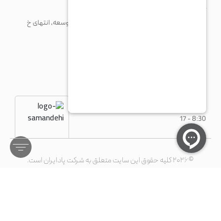
کارخانه
شهرک صنعتی پرند، خیابان فن آوری جنوبی، میدان توسعه، انتهای خ
مریم، پلاک 1
+98 21 56 41 92 13
fty@paadiran.com
شنبه - چهارشنبه
8:30 - 17
©۲۰۲۶ کلیه حقوق این سایت متعلق به شرکت پادایران است.