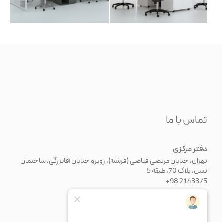
تماس با ما
دفتر مرکزی
تهران، خیابان مرتضی فیاضی (فرشته)، روبرو خیابان آقابزرگی، ساختمان
نسل، پلاک 70، طبقه 5
+98 21 43375
+982126371676
info@paadiran.com