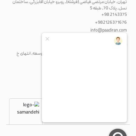
تهران، خیابان مرتضی فیاضی (فرشته)، روبرو خیابان آقابزرگی، ساختمان
نسل، پلاک 70، طبقه 5
+98 21 43375
+982126371676
info@paadiran.com
کارخانه
شهرک صنعتی پرند، خیابان فن آوری جنوبی، میدان توسعه، انتهای خ
مریم، پلاک 1
+98 21 56 41 92 13
fty@paadiran.com
شنبه - چهارشنبه
8:30 - 17