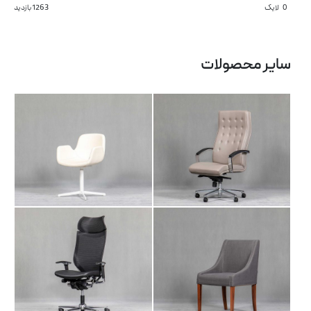
0
لایک
1263 بازدید
صندلی مدیریتی AM
صندلی انتظار IT 110
103
سایر محصولات
صندلی مدیریتی AR
آرشیو مقالات
صندلی انتظار IT 101
104
پروژه ها
طراحی‌های داخلی
کاتالوگ
درباره ما
تماس با ما
صندلی مدیریتی AM
صندلی مدیریتی LI
102
104 M1