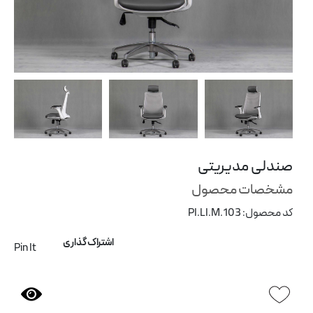
ی
پارتیشن اداری
شن
صندلی مدیریتی
مشخصات محصول
کد محصول: PI.LI.M.103
اشتراک گذاری
Pin It