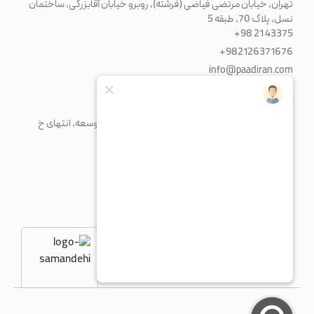
تهران، خیابان مرتضی فیاضی (فرشته)، روبرو خیابان آقابزرگی، ساختمان
نسل، پلاک 70، طبقه 5
+98 21 43375
+982126371676
info@paadiran.com
کارخانه
شهرک صنعتی پرند، خیابان فن آوری جنوبی، میدان توسعه، انتهای خ
مریم، پلاک 1
+98 21 56 41 92 13
fty@paadiran.com
شنبه - چهارشنبه
8:30 - 17