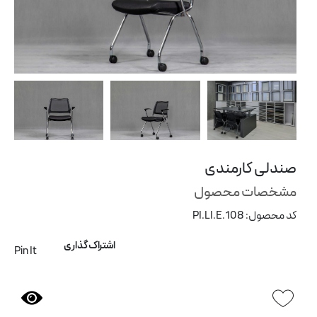
ی
پارتیشن اداری
شن
صندلی کارمندی
مشخصات محصول
کد محصول: PI.LI.E.108
اشتراک گذاری
Pin It