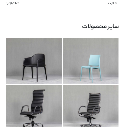
0
لایک
1126 بازدید
صندلی انتظار NA 102
صندلی انتظار NA 104
سایر محصولات
صندلی مدیریتی AR
آرشیو مقالات
صندلی مدیریتی LI 101
101
پروژه ها
طراحی‌های داخلی
کاتالوگ
درباره ما
تماس با ما
صندلی انتظار NA 103
صندلی اداری AR 105