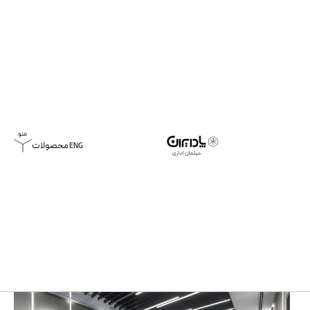
محصولات
ENG
خانه
پروژه ها
غلات بان | 1401
غلات بان | 1401