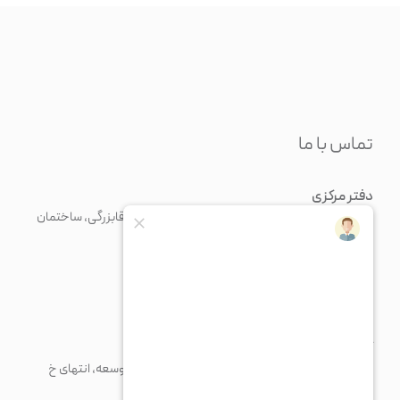
تماس با ما
دفتر مرکزی
تهران، خیابان مرتضی فیاضی (فرشته)، روبرو خیابان آقابزرگی، ساختمان
نسل، پلاک 70، طبقه 5
+98 21 43375
+982126371676
info@paadiran.com
کارخانه
شهرک صنعتی پرند، خیابان فن آوری جنوبی، میدان توسعه، انتهای خ
مریم، پلاک 1