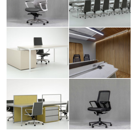
دیوارکوب
میز کارشناسی داویت
صندلی اداری LI 106
میز کارگروهی داویت