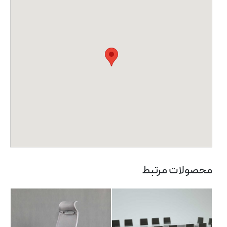
صندلی مدیریتی LI
میز کنفرانس الا
104
محصولات مرتبط