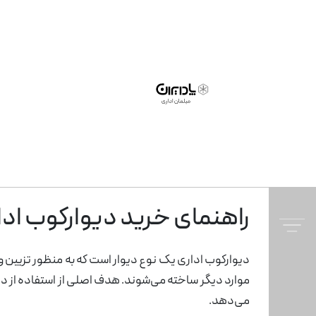
راهنمای خرید دیوارکوب ادا
مبلمان صفحه ای
دیوارکوب اداری یک نوع دیوار است که به منظور تزیین و
همه
کسلا
نیم ست اداری
صندلی مدیریت
پارتیشن تکجداره
ابوت
میز 
صندل
پارت
محصولات
موارد دیگر ساخته می‌شوند. هدف اصلی از استفاده از دیوا
می‌دهد.
ماسکانی
اتاق سکوت
میز کنفرانس
کانتر
سینت
پارت