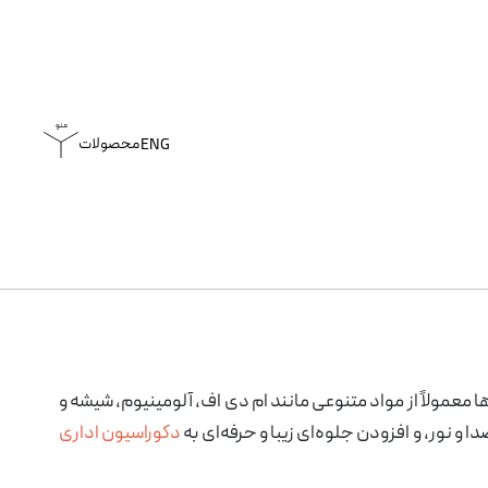
محصولات
ENG
پارتیشن اداری
معمولاً از مواد متنوعی مانند ام دی اف، آلومینیوم، شیشه و
مبل
کستل
دیوارکوب
میز کارگروهی
و نور، و افزودن جلوه‌ای زیبا و حرفه‌ای به
دکوراسیون اداری
دی وی او
کمد و کتابخانه