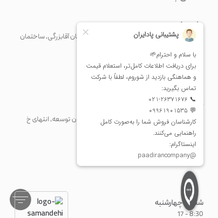
دفتر مرکزی
تهران، خیابان مرتضی فیاضی (فرشته)، روبرو خیابان آقابزرگی، ساختمان
نسل، پلاک 70، طبقه 5
+98 21 43375
+982126371676
info@paadiran.com
کارخانه
شهرک صنعتی پرند، خیابان فن آوری جنوبی، میدان توسعه، انتهای خ
مریم، پلاک 1
+98 21 56 41 92 13
fty@paadiran.com
شنبه - چهارشنبه
8:30 - 17