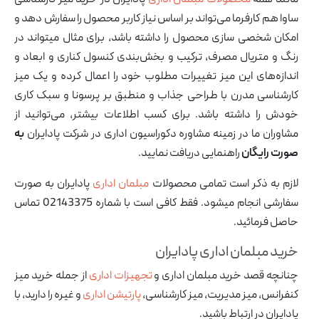
مانند همه
محصولات مبلمان اداری
پادایران در خرید میز کارشناسی
ساوا هم کارفرما می‌تواند بر اساس نیاز کاربر محصول را سفارش دهد و
امکان شخصی سازی محصول را داشته باشد، برای مثال میتواند در
رنگ و متریال مصرف، ترکیب و بخش‌بندی کنسول کناری و ابعاد و
اندازه‌های این میز تغییرات مطلوب خود را اعمال کرده و یک میز
کارشناسی مدرن با طراحی جذاب و منطبق بر پرسونا و سبک کاری
خودش را داشته باشد. برای کسب اطلاعات بیشتر، می‌توانید از
مشاوران ما در زمینه مشاوره دکوراسیون اداری در شرکت پادایران
به
صورت رایگان
راهنمایی دریافت نمایید.
لازم به ذکر است تمامی محصولات
مبلمان اداری
پادایران به صورت
سفارشی انجام میشود. فقط کافی است با شماره 02143375 تماس
حاصل فرمائید.
خرید مبلمان اداری پادایران
چنانچه قصد خرید مبلمان اداری و
تجهیزات اداری
از جمله خرید میز
آرشیو مقالات
کنفرانس، میز مدیریت، میز کارشناسی،
پارتیشن اداری
و غیره را دارید، با
پروژه ها
پادایران در ارتباط باشید.
طراحی‌های داخلی