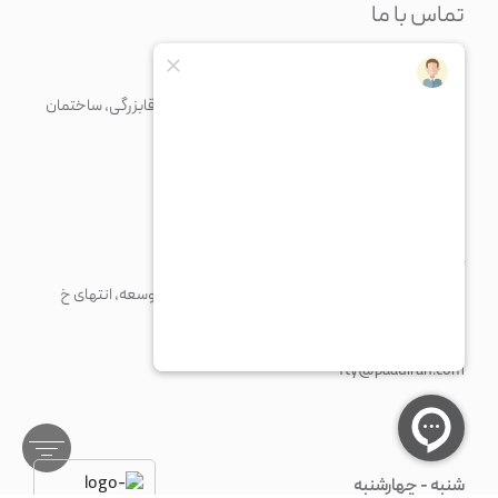
تماس با ما
دفتر مرکزی
تهران، خیابان مرتضی فیاضی (فرشته)، روبرو خیابان آقابزرگی، ساختمان
نسل، پلاک 70، طبقه 5
+98 21 43375
+982126371676
info@paadiran.com
کارخانه
شهرک صنعتی پرند، خیابان فن آوری جنوبی، میدان توسعه، انتهای خ
مریم، پلاک 1
+98 21 56 41 92 13
fty@paadiran.com
شنبه - چهارشنبه