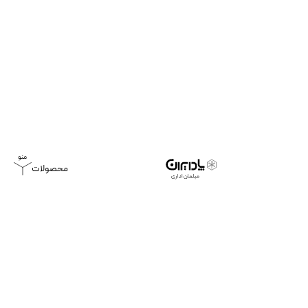
محصولات
خانه
محصولات
میز کارگروهی باو
میز کارگروهی باو