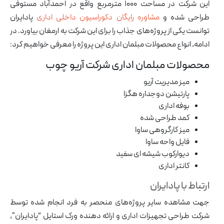
این شرکت در مساحت ۱۰۰۰ مترمربع واقع در احمدآباد مستوفی
طراحی شده و
مشاوره رایگان دکوراسیون داخلی اداری
پادایران
توانست یکی از پروژه‌های جذاب را برای این شرکت به ارمغان بیاورد. در
ادامه، انواع محصولات مبلمان اداری این پروژه را معرفی خواهیم کرد:
محصولات مبلمان اداری شرکت آریو چوب
آرشیو مقالات
میز مدیریت
آریو
پروژه ها
پارتیشن دوجداره
هگزا
طراحی‌های داخلی
بوفه اداری
کاتالوگ
درباره ما
کمد
طراحی شده
تماس با ما
میز کارگروهی
ساوا
فایل واحه ساوا
دیوارکوب
شیشه ای سفید
کانتر اداری
ارتباط با پادایران
جهت مشاهده سایر پروژه‌های منحصر به فرد انجام شده توسط
شرکت طراحی تجهیزات اداری و ارائه دهنده ورک استایل “پادایران”،