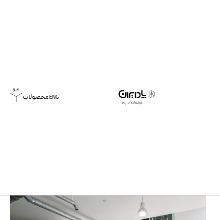
محصولات
ENG
خانه
پروژه ها
آریو چوب | 1394
آریو چوب | 1394