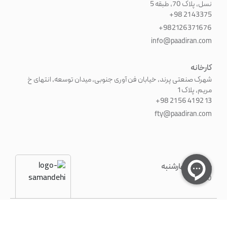
نسل، پلاک 70، طبقه 5
+98 21 43375
+982126371676
info@paadiran.com
کارخانه
شهرک صنعتی پرند، خیابان فن آوری جنوبی، میدان توسعه، انتهای خ
مریم، پلاک 1
+98 21 56 41 92 13
fty@paadiran.com
شنبه - چهارشنبه
8:30 - 17
©۲۰۲۶ کلیه حقوق این سایت متعلق به شرکت پادایران است.